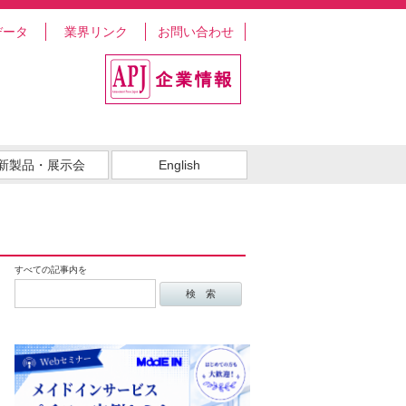
データ
業界リンク
お問い合わせ
新製品・展示会
English
すべての記事内を