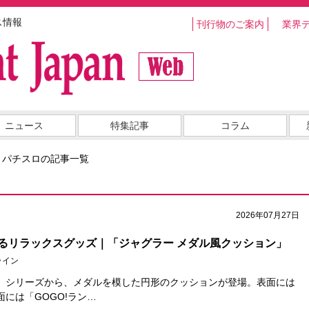
ス情報
刊行物のご案内
業界
ニュース
特集記事
コラム
・パチスロの記事一覧
2026年07月27日
るリラックスグッズ｜「ジャグラー メダル風クッション」
ライン
」シリーズから、メダルを模した円形のクッションが登場。表面には
には「GOGO!ラン…