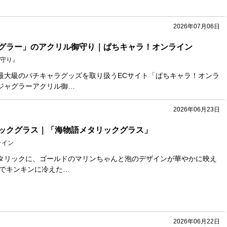
2026年07月06日
グラー」のアクリル御守り｜ぱちキャラ！オンライン
守り』
最大級のパチキャラグッズを取り扱うECサイト「ぱちキャラ！オンラ
ジャグラーアクリル御…
2026年06月23日
ックグラス｜「海物語メタリックグラス」
ライン
タリックに、ゴールドのマリンちゃんと泡のデザインが華やかに映え
下でキンキンに冷えた…
2026年06月22日