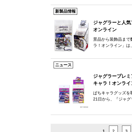
新製品情報
ジャグラーと人気
オンライン
景品から装飾品まで
ラ！オンライン」は
ニュース
ジャグラープレミ
キャラ！オンライ
ぱちキャラグッズを
21日から、『ジャ
1
2
3