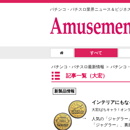
パチンコ・パチスロ業界ニュース＆ビジネ
すべて
パチンコ・パチスロ最新情報
パチンコ
記事一覧（大宏）
新製品情報
インテリアにもな
大宏/ぱちキャラ！オン
人気の「ジャグラー
「ジャグラー」、裏面