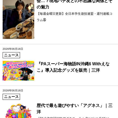
会…？現地パチ友との不思議な関係とそ
の魅力
【毎週金曜日更新】全日本学生遊技連盟・週刊連載コ
ラム㊱
2026年06月16日
ニュース
『PAスーパー海物語IN沖縄6 Withえな
こ』導入記念グッズを販売｜三洋
2026年06月16日
ニュース
歴代で最も遊びやすい「アグネス」｜三
洋