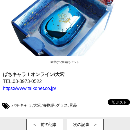
豪華な化粧箱もセット
ぱちキャラ！オンライン/大宏
TEL.03-3973-0522
https://www.taikonet.co.jp/
パチキャラ
,
大宏
,
海物語
,
グラス
,
景品
＜ 前の記事
次の記事 ＞