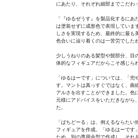
にあたり、それぞれ細部までこだわ
「『ゆるぜうす』を製品化するにあ
は塗装せずに成形色で表現していま
しさを実現するため、最終的に最も
色合いに辿り着くのは一苦労でした
少しうねりのある髪型や髭部分、目
体的なフィギュアだからこそ感じら
「ゆるはーです」については、「兜
す。マントは真っすぐではなく、曲
アルさを出すことができました。色
元様にアドバイスをいただきながら
た。
「ぱちどーる」は、例えるならたい
フィギュアを作成。「ゆるはーです
ため、別の専用金型で作成し、それ