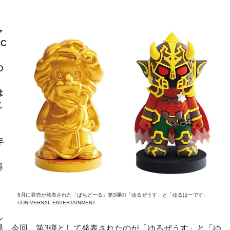
ャ
C
の
は
こ
手
再
。
5月に発売が発表された「ぱちどーる」第3弾の「ゆるぜうす」と「ゆるはーです」
」
©UNIVERSAL ENTERTAINMENT
し
場。今回、第3弾として発表されたのが「ゆるぜうす」と「ゆ