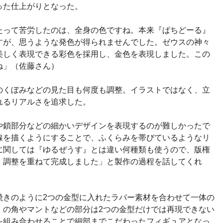
った仕上がりとなった。
たって苦労したのは、全身の色ですね。本来『ぱちどーる』
すが、思うような発色が得られませんでした。ゼウスの神々
美しく表現できる彩色を採用し、金色を表現しました。この
ね」（佐藤さん）
のくぼみなどの見た目も何度も調整。イラストではなく、立
れるリアルさを追求した。
や鎖部分などの細かいデザインを表現するのが難しかったで
線を描くようにすることで、ふくらみを帯びているようなリ
に関しては『ゆるぜうす』とは違い何種類も使うので、版権
、調整を重ねて完成しました」と製作の過程を話してくれ
焼きのように2つの金型に入れたラバー素材を合わせて一体の
」の角やマントなどの部分は2つの金型だけでは再現できない
を組み合わせることで細部までこだわったフィギュアとなっ