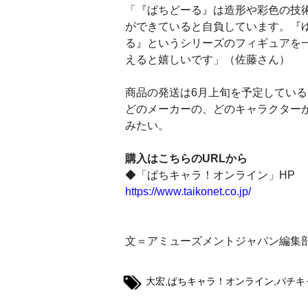
「『ぱちどーる』は造形や彩色の技
ができていると自負しています。『
る』というシリーズのフィギュアを
えると嬉しいです」（佐藤さん）
商品の発送は6月上旬を予定してい
どのメーカーの、どのキャラクター
みたい。
購入はこちらのURLから
◆「ぱちキャラ！オンライン」HP
https://www.taikonet.co.jp/
文＝アミューズメントジャパン編集
大宏
,
ぱちキャラ！オンライン
,
パチキ