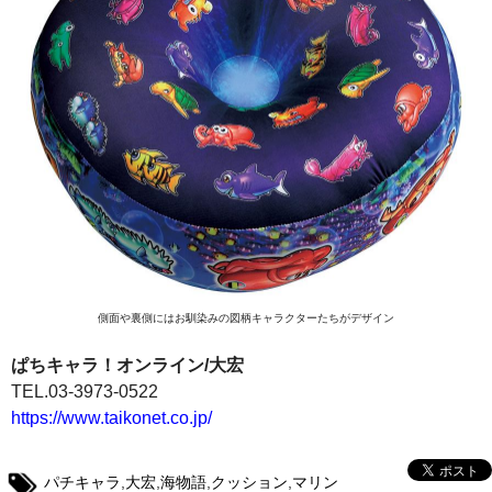
側面や裏側にはお馴染みの図柄キャラクターたちがデザイン
ぱちキャラ！オンライン/大宏
TEL.03-3973-0522
https://www.taikonet.co.jp/
パチキャラ
,
大宏
,
海物語
,
クッション
,
マリン