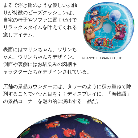
まるで浮き輪のような優しい肌触
りが特徴のビーズクッションは、
自宅の椅子やソファに置くだけで
リラックスタイムを叶えてくれる
癒しアイテム。
表面にはマリンちゃん、ワリンち
ゃん、ウリンちゃんをデザイン。
©SANYO BUSSAN CO.,LTD.
側面や裏側にはお馴染みの図柄キ
ャラクターたちがデザインされている。
店舗の景品カウンターには、タワーのように積み重ねて陳
列することでパッと目を引くディスプレイに。「海物語」
の景品コーナーを魅力的に演出する一品だ。