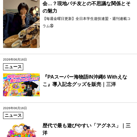
会…？現地パチ友との不思議な関係とそ
の魅力
【毎週金曜日更新】全日本学生遊技連盟・週刊連載コ
ラム㊱
2026年06月16日
ニュース
『PAスーパー海物語IN沖縄6 Withえな
こ』導入記念グッズを販売｜三洋
2026年06月16日
ニュース
歴代で最も遊びやすい「アグネス」｜三
洋