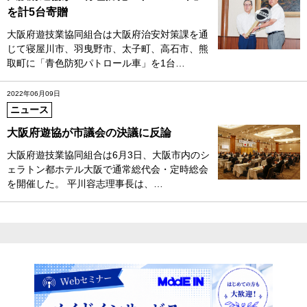
を計5台寄贈
大阪府遊技業協同組合は大阪府治安対策課を通
じて寝屋川市、羽曳野市、太子町、高石市、熊
取町に「青色防犯パトロール車」を1台…
2022年06月09日
ニュース
大阪府遊協が市議会の決議に反論
大阪府遊技業協同組合は6月3日、大阪市内のシ
ェラトン都ホテル大阪で通常総代会・定時総会
を開催した。 平川容志理事長は、…