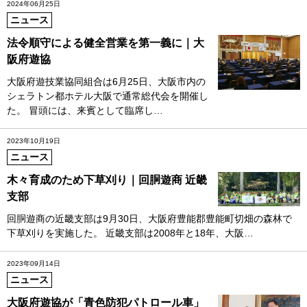
2024年06月25日
ニュース
法令順守による健全営業を第一義に｜大
阪府遊協
大阪府遊技業協同組合は6月25日、大阪市内の
シェラトン都ホテル大阪で通常総代会を開催し
た。 冒頭には、来賓として臨席し…
2023年10月19日
ニュース
木々育成のため下草刈り｜回胴遊商 近畿
支部
回胴遊商の近畿支部は9月30日、大阪府豊能郡豊能町切畑の森林で
下草刈りを実施した。 近畿支部は2008年と18年、大阪…
2023年09月14日
ニュース
大阪府遊協が「青色防犯パトロール車」