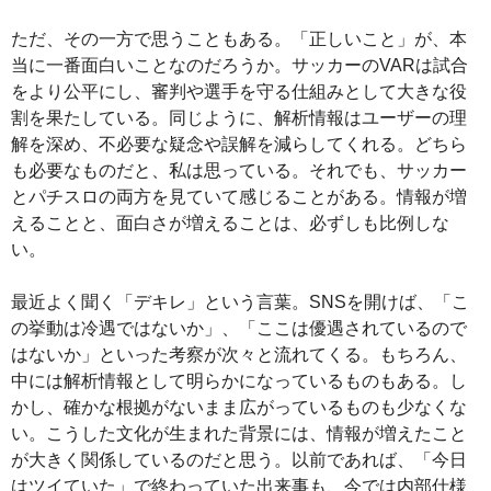
ただ、その一方で思うこともある。「正しいこと」が、本
当に一番面白いことなのだろうか。サッカーのVARは試合
をより公平にし、審判や選手を守る仕組みとして大きな役
割を果たしている。同じように、解析情報はユーザーの理
解を深め、不必要な疑念や誤解を減らしてくれる。どちら
も必要なものだと、私は思っている。それでも、サッカー
とパチスロの両方を見ていて感じることがある。情報が増
えることと、面白さが増えることは、必ずしも比例しな
い。
最近よく聞く「デキレ」という言葉。SNSを開けば、「こ
の挙動は冷遇ではないか」、「ここは優遇されているので
はないか」といった考察が次々と流れてくる。もちろん、
中には解析情報として明らかになっているものもある。し
かし、確かな根拠がないまま広がっているものも少なくな
い。こうした文化が生まれた背景には、情報が増えたこと
が大きく関係しているのだと思う。以前であれば、「今日
はツイていた」で終わっていた出来事も、今では内部仕様