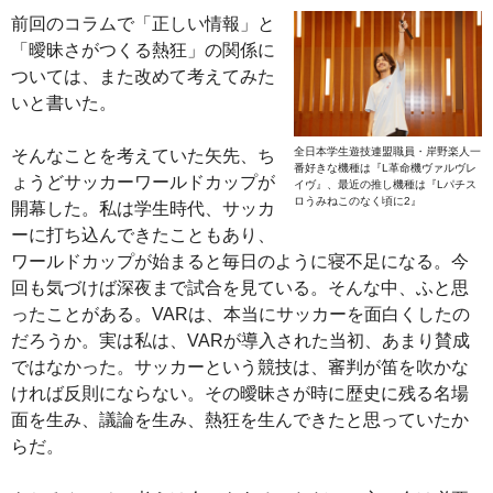
前回のコラムで「正しい情報」と
「曖昧さがつくる熱狂」の関係に
ついては、また改めて考えてみた
いと書いた。
全日本学生遊技連盟職員・岸野楽人一
そんなことを考えていた矢先、ち
番好きな機種は『L革命機ヴァルヴレ
ょうどサッカーワールドカップが
イヴ』、最近の推し機種は『Lパチス
ロうみねこのなく頃に2』
開幕した。私は学生時代、サッカ
ーに打ち込んできたこともあり、
ワールドカップが始まると毎日のように寝不足になる。今
回も気づけば深夜まで試合を見ている。そんな中、ふと思
ったことがある。VARは、本当にサッカーを面白くしたの
だろうか。実は私は、VARが導入された当初、あまり賛成
ではなかった。サッカーという競技は、審判が笛を吹かな
ければ反則にならない。その曖昧さが時に歴史に残る名場
面を生み、議論を生み、熱狂を生んできたと思っていたか
らだ。