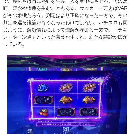
で、曖昧さは時に熱狂を生み、人を夢中にさせる。その反
面、疑念や憎悪を生むこともある。サッカーで言えばVAR
がその象徴だろう。判定はより正確になった一方で、その
判定を巡る議論がなくなったわけではない。パチスロも同
じように、解析情報によって理解が深まる一方で、「デキ
レ」や「冷遇」といった言葉が生まれ、新たな議論が広が
っている。