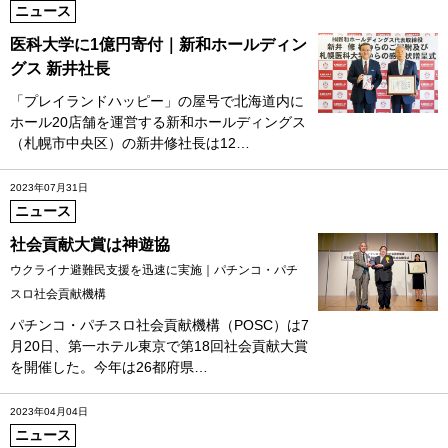
ニュース
医科大学に1億円寄付｜新和ホールディン
グス 新井社長
「プレイランドハッピー」の屋号で北海道内に
ホール20店舗を運営する新和ホールディングス
（札幌市中央区）の新井修社長は12…
2023年07月31日
ニュース
社会貢献大賞は神遊協
ウクライナ避難民支援を迅速に実施｜パチンコ・パチ
スロ社会貢献機構
パチンコ・パチスロ社会貢献機構（POSC）は7
月20日、第一ホテル東京で第18回社会貢献大賞
を開催した。今年は26都府県…
2023年04月04日
ニュース