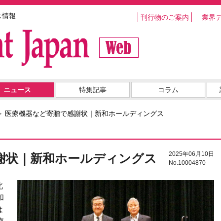
ス情報
刊行物のご案内
業界
ニュース
特集記事
コラム
医療機器など寄贈で感謝状｜新和ホールディングス
2025年06月10日
謝状｜新和ホールディングス
No.10004870
北
和
は