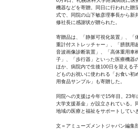
6月9日、札幌医科大学附属病院に医
機器などを寄贈。同日に行われた贈
式で、同院の山下敏彦理事長から新
修社長に感謝状が贈られた。
寄贈品は、「静脈可視化装置」、「
重計付ストレッチャー」、「膀胱用
音波画像診断装置」、「高体重用車
子」、「歩行器」といった医療機器
ほか、病院内で生後100日を迎える
どものお祝いに使われる「お食い初
用食品サンプル」も寄贈した。
同院への支援は今年で15年目。23
大学支援基金」が設立されている。
地域の医療と福祉をサポートしてい
文＝アミューズメントジャパン編集