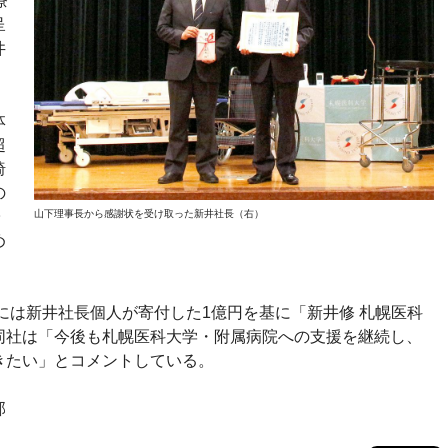
療
呈
井
体
超
椅
の
山下理事長から感謝状を受け取った新井社長（右）
子
め
年には新井社長個人が寄付した1億円を基に「新井修 札幌医科
同社は「今後も札幌医科大学・附属病院への支援を継続し、
きたい」とコメントしている。
部