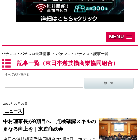
MENU
パチンコ・パチスロ最新情報
パチンコ・パチスロの記事一覧
記事一覧（東日本遊技機商業協同組合）
すべての記事内を
2025年05月09日
ニュース
中村理事長が9期目へ 点検確認スキルの
更なる向上を｜東遊商総会
東日本遊技機商業協同組合は5月8日、ホテルヒ