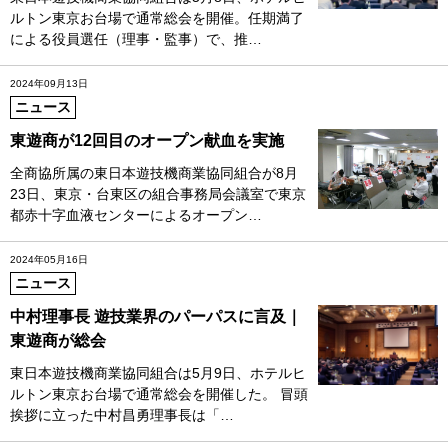
ルトン東京お台場で通常総会を開催。任期満了
による役員選任（理事・監事）で、推…
2024年09月13日
ニュース
東遊商が12回目のオープン献血を実施
全商協所属の東日本遊技機商業協同組合が8月
23日、東京・台東区の組合事務局会議室で東京
都赤十字血液センターによるオープン…
2024年05月16日
ニュース
中村理事長 遊技業界のパーパスに言及｜
東遊商が総会
東日本遊技機商業協同組合は5月9日、ホテルヒ
ルトン東京お台場で通常総会を開催した。 冒頭
挨拶に立った中村昌勇理事長は「…