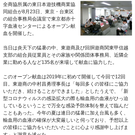
全商協所属の東日本遊技機商業協
同組合が8月23日、東京・台東区
の組合事務局会議室で東京都赤十
字血液センターによるオープン献
血を開催した。
当日は炎天下の猛暑の中、東遊商及び回胴遊商関東甲信越
支部の組合員従業員とその家族や関係団体事務局、近隣企
業に勤める人など135名が来場して献血に協力した。
このオープン献血は2019年に初めて開催して今回で12回
目。東遊商の中村昌勇理事長は「毎回多くの皆様にご協力
いただき、続けることができました」としたうえで、「新
型コロナウィルスの感染拡大の際も輸血用の血液がひっ迫
しているということで万全な感染予防体制を整えて臨んだ
こともあった。今年の夏は連日の猛暑に加え台風も多く、
輸血用の血液の確保が大変厳しいと伺っており、予想以上
の皆様にご協力をいただいたことに心より感謝申し上げま
す」と謝意を述べた。