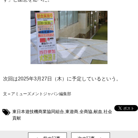
次回は2025年3月27日（木）に予定しているという。
文＝アミューズメントジャパン編集部
東日本遊技機商業協同組合
,
東遊商
,
全商協
,
献血
,
社会
貢献