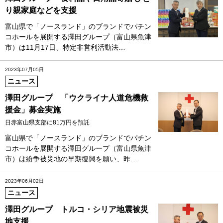
り親家庭などを支援
富山県で「ノースランド」のブランドでパチン
コホールを展開する澤田グループ（富山県魚津
市）は11月17日、特定非営利活動法…
2023年07月05日
ニュース
澤田グループ 「ウクライナ人道危機救
援金」募金実施
日赤富山県支部に81万円を預託
富山県で「ノースランド」のブランドでパチン
コホールを展開する澤田グループ（富山県魚津
市）は紛争被災地の早期復興を願い、昨…
2023年06月02日
ニュース
澤田グループ トルコ・シリア地震被災
地支援