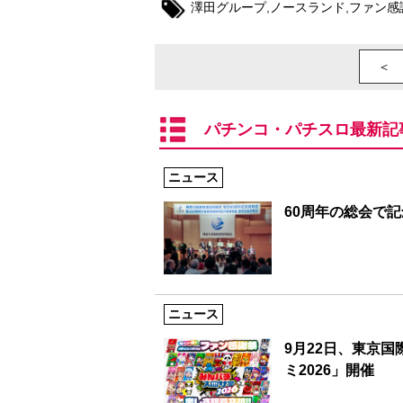
澤田グループ
,
ノースランド
,
ファン感
＜ 
パチンコ・パチスロ最新記
ニュース
60周年の総会で
ニュース
9月22日、東京
ミ2026」開催