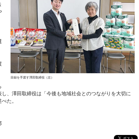
法
や
選
。
、
渡
目録を手渡す澤田取締役（左）
も
表し、澤田取締役は「今後も地域社会とのつながりを大切に
述べた。
部