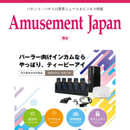
パチンコ・パチスロ業界ニュース＆ビジネス情報