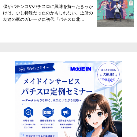
僕がパチンコやパチスロに興味を持ったきっか
けは、少し特殊だったのかもしれない。近所の
友達の家のガレージに初代『パチスロ北…