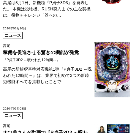
高尾は5月1日、新機種『P貞子3D3』を発表し
た。 本機は役物機。RUSH突入までの主な契機
は、役物チャレンジ「器への…
2020年06月10日
ニュース
高尾
稼働を促進させる驚きの機能が発覚
『P貞子3D2 ～呪われた12時間～』
高尾の新解釈基準対応機第1弾『P貞子3D2 ～呪
われた12時間～』は、業界で初めて3つの新時
短機能すべてを搭載したことで…
2020年06月08日
ニュース
高尾
ナツ美さんが動画で『P貞子3D2 ～呪わ