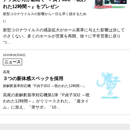
れた12時間～』をプレゼン
新型コロナウイルスの影響から一日も早く脱するため
に
新型コロナウイルスの感染拡大がホール業界に与えた影響は決して
小さくない。多くのホールが営業を再開、徐々に平常営業に戻り
つ…
2020年06月08日
ニュース
高尾
３つの新体感スペックを採用
新解釈基準対応機『P貞子3D2 ～呪われた12時間～』
高尾の新解釈基準対応機第1弾『P貞子3D2 ～呪
われた12時間～』がリリースされた。「遊タイ
ム」に加え、「突サポ」「10…