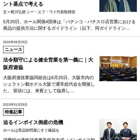
ント基点で考える
文＝梶川弘徳 シー・エフ・ワイ代表取締役
5月20日、ホール関係4団体は「パチンコ・パチスロ店営業における
商品の提供方法に関するガイドライン（以下、同ガイドライン…
2024年06月25日
ニュース
法令順守による健全営業を第一義に｜大
阪府遊協
大阪府遊技業協同組合は6月25日、大阪市内の
シェラトン都ホテル大阪で通常総代会を開催し
た。 冒頭には、来賓として臨席し…
2023年01月26日
特集記事
迫るインボイス倒産の危機
ホールは景品卸問屋にすぐ確認を
消費税の適格請求書等保存方式（インボイス制