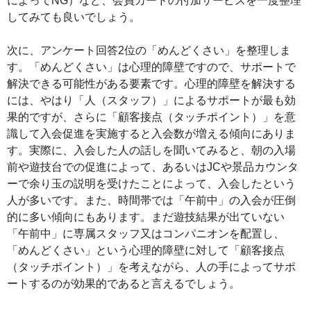
によってNG）など、会員カードの付加サービスを一度整理
してみても良いでしょう。
次に、アンケート回答2位の「めんどくさい」を整理しま
す。「めんどくさい」は心理的障壁ですので、サポートで
解決できる可能性がある要素です。心理的障壁を解決する
には、やはり「人（スタッフ）」によるサポートが最も効
果的ですが、さらに「顧客接点（タッチポイント）」を意
識して入会促進を実施すると入会数が増える傾向にありま
す。実際に、入会した人の話しを聞いてみると、朝の入場
前や遊技台での促進によって、あるいはJCや景品カウンタ
ーで余り玉の説明を受けたことによって、入会したという
人が多いです。また、時間帯では「午前中」の入会が圧倒
的に多い傾向にもあります。まだ遊技結果が出ていない
「午前中」に専属スタッフ又はコンパニオンを配置し、
「めんどくさい」という心理的障壁に対して「顧客接点
（タッチポイント）」を考えながら、人の手によってサポ
ートするのが効果的であると言えるでしょう。