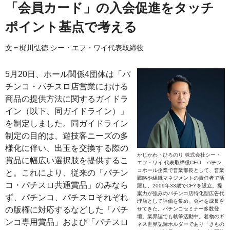
「会員カード」の入会促進をタッチ
ポイント基点で考える
文＝梶川弘徳 シー・エフ・ワイ代表取締役
5月20日、ホール関係4団体は「パ
チンコ・パチスロ店営業における
商品の提供方法に関するガイドラ
イン（以下、同ガイドライン）」
を制定しました。同ガイドライン
制定の目的は、遊技客ニーズの多
様化に伴い、出玉を交換する際の
かじかわ・ひろのり 株式会社シー・
賞品に幅広い選択肢を提供するこ
エフ・ワイ 代表取締役CEO パチン
コホール企業で営業部長として、営業
と。これにより、従来の「パチン
戦略や組織マネジメントの責任者で活
コ・パチスロ共通賞品」のみなら
躍し、2009年33歳でCFYを設立。提
案力が強みのパチンコ店特化型広告代
ず、パチンコ、パチスロそれぞれ
理店として評価を集め、会社を成長さ
の版権に対応するなどした「パチ
せてきた。パチンコセミナー多数登
壇。業界誌でも執筆活動中。着物のギ
ンコ専用賞品」および「パチスロ
ネス世界記録ホルダーであり「きもの