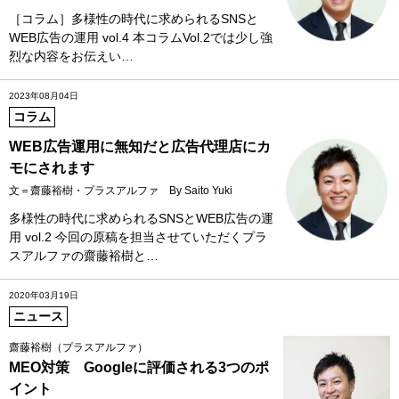
［コラム］多様性の時代に求められるSNSと
WEB広告の運用 vol.4 本コラムVol.2では少し強
烈な内容をお伝えい…
2023年08月04日
コラム
WEB広告運用に無知だと広告代理店にカ
モにされます
文＝齋藤裕樹・プラスアルファ By Saito Yuki
多様性の時代に求められるSNSとWEB広告の運
用 vol.2 今回の原稿を担当させていただくプラ
スアルファの齋藤裕樹と…
2020年03月19日
ニュース
齋藤裕樹（プラスアルファ）
MEO対策 Googleに評価される3つのポ
イント