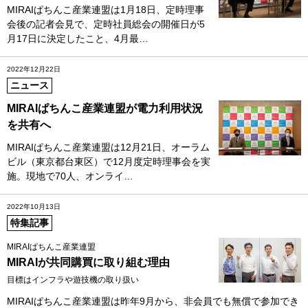
MIRAIぱちんこ産業連盟は1月18日、定時理事
会後の記者会見で、定時社員総会の開催日が5
月17日に決定したこと、4月最…
2022年12月22日
ニュース
MIRAIぱちんこ産業連盟が電力利用状況
を共有へ
MIRAIぱちんこ産業連盟は12月21日、オーラム
ビル（東京都台東区）で12月度定時理事会を実
施。現地で70人、オンライ…
2022年10月13日
特集記事
MIRAIぱちんこ産業連盟
MIRAIが共同購買に取り組む理由
目標はインフラや遊技機の取り扱い
MIRAIぱちんこ産業連盟は昨年9月から、非会員でも無償で参加でき