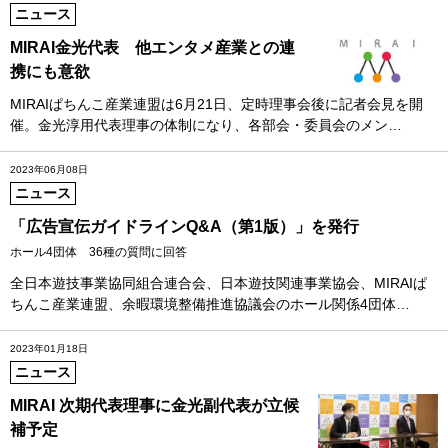
ニュース
MIRAI金光代表 他エンタメ産業との連
携にも意欲
MIRAIぱちんこ産業連盟は6月21日、定時理事会後に記者会見を開
催。金光淳用代表理事の体制になり、各部会・委員会のメン…
2023年06月08日
ニュース
「広告宣伝ガイドラインQ&A（第1版）」を発行
ホール4団体 36種の質問に回答
全日本遊技事業協同組合連合会、日本遊技関連事業協会、MIRAIぱ
ちんこ産業連盟、余暇環境整備推進協議会のホール関係4団体…
2023年01月18日
ニュース
MIRAI 次期代表理事に金光副代表が立候
補予定