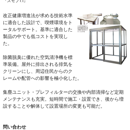
『スモブT.I』
改正健康増進法が求める技術水準
に適合した設計で、喫煙環境をト
ータルサポート。基準に適合した
製品の中でも低コストを実現し
た。
除菌脱臭に優れた空気清浄機を標
準装備。屋外に排出される排気を
クリーンにし、周辺住民からのク
レームや配管への影響を極小化した。
集塵ユニット・プレフィルターの交換や内部清掃など定期
メンテナンスも充実。短時間で施工・設置でき、後から増
設することや解体して設置場所の変更も可能だ。
問い合わせ