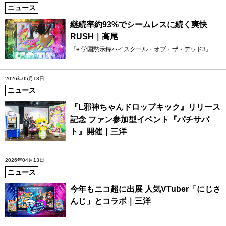
ニュース
継続率約93%でシームレスに続く爽快
RUSH｜高尾
『e 学園黙示録ハイスクール・オブ・ザ・デッド3』
2026年05月18日
ニュース
『L邪神ちゃんドロップキック』リリース
記念 ファン参加型イベント『パチサバ
ト』開催｜三洋
2026年04月13日
ニュース
今年もニコ超に出展 人気VTuber「にじさ
んじ」とコラボ｜三洋