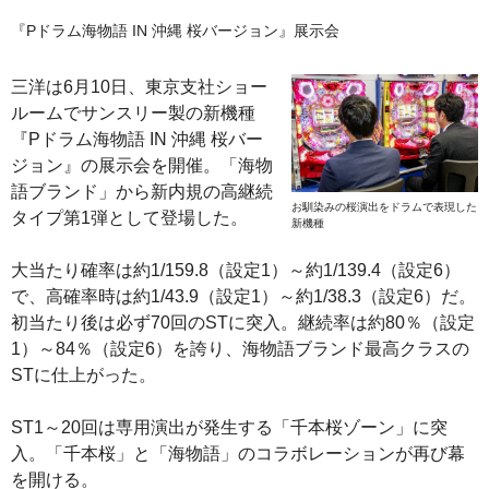
『Pドラム海物語 IN 沖縄 桜バージョン』展示会
三洋は6月10日、東京支社ショー
ルームでサンスリー製の新機種
『Pドラム海物語 IN 沖縄 桜バー
ジョン』の展示会を開催。「海物
語ブランド」から新内規の高継続
お馴染みの桜演出をドラムで表現した
タイプ第1弾として登場した。
新機種
大当たり確率は約1/159.8（設定1）～約1/139.4（設定6）
で、高確率時は約1/43.9（設定1）～約1/38.3（設定6）だ。
初当たり後は必ず70回のSTに突入。継続率は約80％（設定
1）～84％（設定6）を誇り、海物語ブランド最高クラスの
STに仕上がった。
ST1～20回は専用演出が発生する「千本桜ゾーン」に突
入。「千本桜」と「海物語」のコラボレーションが再び幕
を開ける。