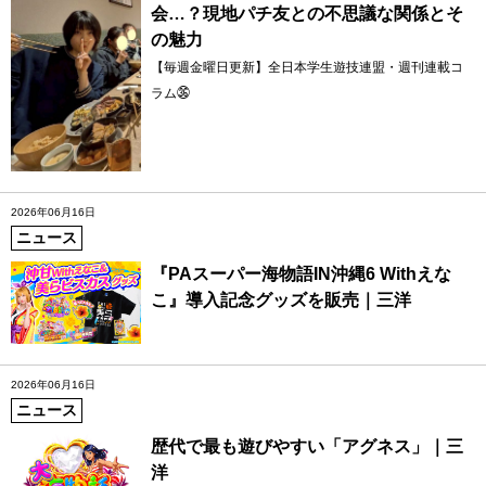
会…？現地パチ友との不思議な関係とそ
の魅力
【毎週金曜日更新】全日本学生遊技連盟・週刊連載コ
ラム㊱
2026年06月16日
ニュース
『PAスーパー海物語IN沖縄6 Withえな
こ』導入記念グッズを販売｜三洋
2026年06月16日
ニュース
歴代で最も遊びやすい「アグネス」｜三
洋