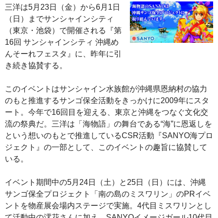
三洋は5月23日（金）から6月1日
（日）までサンシャインシティ
（東京・池袋）で開催される『第
16回 サンシャインシティ 沖縄め
んそーれフェスタ』に、昨年に引
き続き協賛する。
このイベントはサンシャイン水族館が沖縄県恩納村の協力
のもと推進するサンゴ保全活動をきっかけに2009年にスタ
ート。今年で16回目を迎える、東京と沖縄をつなぐ文化交
流の祭典だ。三洋は「海物語」の舞台である“海”に恩返しを
という想いのもとで推進しているCSR活動『SANYO海プロ
ジェクト』の一部として、このイベントの趣旨に協賛して
いる。
イベント期間中の5月24日（土）と25日（日）には、沖縄
サンゴ保全プロジェクト「南の島のミスワリン」のPRイベ
ントを物産展会場内ステージで実施。4代目ミスワリンとし
て活動中の澪花さんに加え、SANYOイメージガール10代目