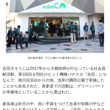
朝の集合場所。子ども連れでの参加者も目立った
吉宗大そうじは2017年から大都技研が行なっている社会貢
献活動。第1回目を同社のヒット機種パチスロ『吉宗』にち
なんで、徳川吉宗ゆかりの地、浅草の隅田公園で実施した
ことから命名された。表参道での活動は、グリーンバード
が本拠地としていることから選ばれた。
参加者は好天の中、赤い手袋をつけて歩道や垣根の中など
からゴミを見つけてトングで拾った。『吉宗』のキャラク