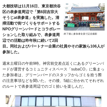
大都技研は11月16日、東京都渋谷
区の表参道周辺で「第6回吉宗大
そうじat表参道」を実施した。清
掃活動で街づくりをサポートする
NPOグリーンバードとコラボレー
終了後に参加者全員で記念撮影
ションした取り組みで、表参道周
辺での活動は昨年秋に続いて2回
目。同社およびパートナー企業の社員やその家族ら106人が
参加した。
週末土曜日の午前9時。神宮前交差点近くにあるグリーンバ
ードが運営するコミュニティスペース「subaCO」に集まっ
た参加者は、グリーンバードのスタッフからゴミを拾う際
の注意事項などを聞いた。その後、5組に分かれてそれぞれ
のルートで表参道周辺でのゴミ拾いを楽しんだ。