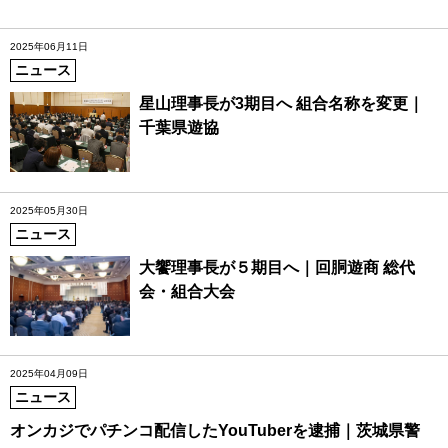
2025年06月11日
ニュース
星山理事長が3期目へ 組合名称を変更｜
千葉県遊協
2025年05月30日
ニュース
大饗理事長が５期目へ｜回胴遊商 総代
会・組合大会
2025年04月09日
ニュース
オンカジでパチンコ配信したYouTuberを逮捕｜茨城県警