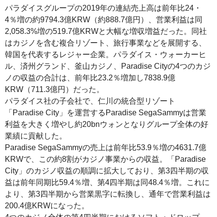
パラダイスグループの2019年の連結売上高は前年比24・
4％増の約9794.3億KRW（約888.7億円）、営業利益は同
2,058.3%増の519.7億KRWと大幅な増収増益だった。同社
はカジノを含む複合リゾート、旅行事業などを展開する、
韓国を代表するレジャー企業。パラダイス・ウォーカーヒ
ル、済州グランド、釜山カジノ、Paradise Cityの4つのカジ
ノの収益の合計は、前年比23.2％増加し7838.9億
KRW（711.3億円）だった。
パラダイス社の子会社で、仁川の統合型リゾート
「Paradise City」を運営するParadise SegaSammyは営業
利益を大きく増やし約20bnウォンとなりグループ全体の好
業績に貢献した。
Paradise SegaSammyの売上は前年比53.9％増の4631.7億
KRWで、この約8割がカジノ事業からの収益。「Paradise
City」のカジノ収益の順調に拡大しており、第3四半期の収
益は前年同期比59.4％増、第4四半期は同48.4％増。これに
より、第3四半期から営業黒字に転換し、通年で営業利益は
200.4億KRWになった。