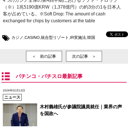
4つのカジノ全体の第4四半期におけるソフト・ドロップ
（※）1兆5190億KRW（1,378億円）の約3分の1を日本人
客が占めている。※Soft Drop: The amount of cash
exchanged for chips by customers at the table
カジノ
,
CASINO
,
統合型リゾート
,
IR実施法
,
韓国
＜ 前の記事
次の記事 ＞
パチンコ・パチスロ最新記事
2026年02月13日
ニュース
木村義雄氏が参議院議員就任｜業界の声
を国政へ