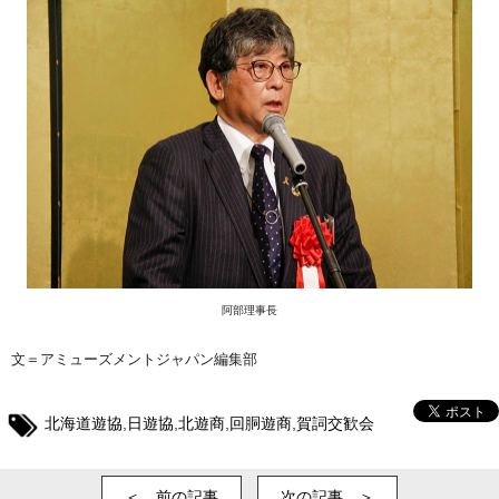
阿部理事長
文＝アミューズメントジャパン編集部
北海道遊協
,
日遊協
,
北遊商
,
回胴遊商
,
賀詞交歓会
＜ 前の記事
次の記事 ＞