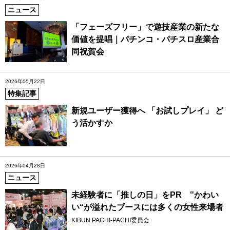
ニュース
「フェーズフリー」で遊技産業の新たな
価値を提唱｜パチンコ・パチスロ産業合
同祝賀会
2026年05月22日
特集記事
新規ユーザー獲得へ 「お試しプレイ」 ど
う活かすか
2026年04月28日
ニュース
未経験者に「推しの日」をPR ‟かわい
い“が溢れたブースには多くの女性来場者
KIBUN PACHI-PACHI委員会