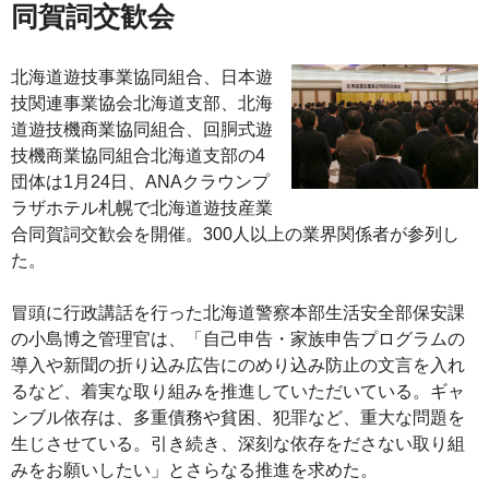
同賀詞交歓会
北海道遊技事業協同組合、日本遊
技関連事業協会北海道支部、北海
道遊技機商業協同組合、回胴式遊
技機商業協同組合北海道支部の4
団体は1月24日、ANAクラウンプ
ラザホテル札幌で北海道遊技産業
合同賀詞交歓会を開催。300人以上の業界関係者が参列し
た。
冒頭に行政講話を行った北海道警察本部生活安全部保安課
の小島博之管理官は、「自己申告・家族申告プログラムの
導入や新聞の折り込み広告にのめり込み防止の文言を入れ
るなど、着実な取り組みを推進していただいている。ギャ
ンブル依存は、多重債務や貧困、犯罪など、重大な問題を
生じさせている。引き続き、深刻な依存をださない取り組
みをお願いしたい」とさらなる推進を求めた。