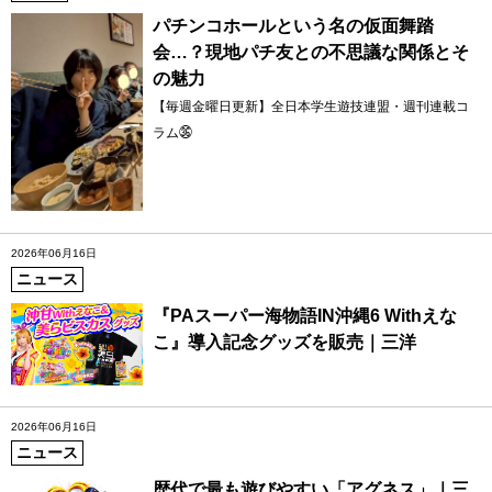
パチンコホールという名の仮面舞踏
会…？現地パチ友との不思議な関係とそ
の魅力
【毎週金曜日更新】全日本学生遊技連盟・週刊連載コ
ラム㊱
2026年06月16日
ニュース
『PAスーパー海物語IN沖縄6 Withえな
こ』導入記念グッズを販売｜三洋
2026年06月16日
ニュース
歴代で最も遊びやすい「アグネス」｜三