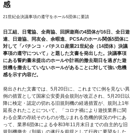
感
21世紀会決議事項の遵守をホール5団体に要請
日工組、日電協、全商協、回胴遊商の4団体が16日、全日遊
連、日遊協、同友会、余暇進、PCSAのホール関係5団体に
対して「パチンコ・パチスロ産業21世紀会（14団体）決議
事項の遵守について」と題した文書を発出した。決議事項
にある誓約書未提出のホールや計画的撤去期日を過ぎた遊
技機を撤去していないホールがあることに対して強い危機
感を示す内容だ。
発出された文書では、5月20日に、これまでに例を見ない異
例の措置として国家公安委員会規則が改正され、5月20日以
降に検定・認定の切れる旧規則機の経過措置が、規則上1年
延長されたことについて、「コロナ禍により遊技業界に関
わる企業の存続そのものが危ぶまれる危機的状況の中にあ
って、業界6団体による令和3年11月末日までの自主的な旧
規則機撤去（別掲）の遂行を前提として行政に要望をした