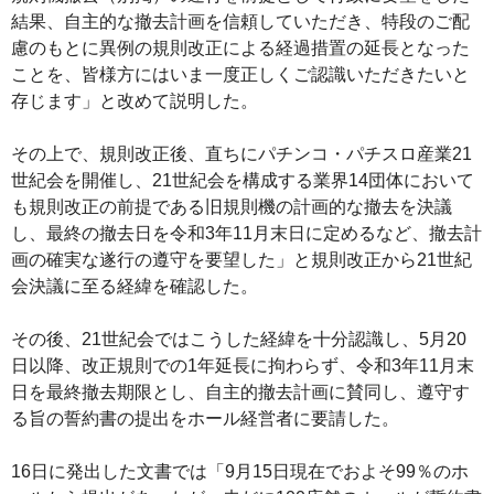
結果、自主的な撤去計画を信頼していただき、特段のご配
慮のもとに異例の規則改正による経過措置の延長となった
ことを、皆様方にはいま一度正しくご認識いただきたいと
存じます」と改めて説明した。
その上で、規則改正後、直ちにパチンコ・パチスロ産業21
世紀会を開催し、21世紀会を構成する業界14団体において
も規則改正の前提である旧規則機の計画的な撤去を決議
し、最終の撤去日を令和3年11月末日に定めるなど、撤去計
画の確実な遂行の遵守を要望した」と規則改正から21世紀
会決議に至る経緯を確認した。
その後、21世紀会ではこうした経緯を十分認識し、5月20
日以降、改正規則での1年延長に拘わらず、令和3年11月末
日を最終撤去期限とし、自主的撤去計画に賛同し、遵守す
る旨の誓約書の提出をホール経営者に要請した。
16日に発出した文書では「9月15日現在でおよそ99％のホ