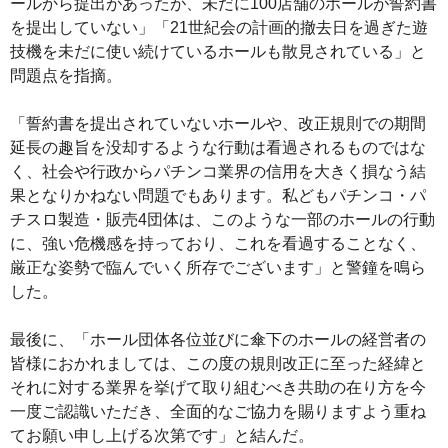
ールから提出があったが、未だに100店舗のホールが誓約書
を提出していない」「21世紀会の計画的撤去日を過ぎた遊
技機を未だに使い続けているホールも散見されている」と
問題点を指摘。
「誓約書を提出されていないホールや、改正規則での期間
延長の趣旨を没却するような行動は看過されるものではな
く、社会や行政からパチンコ業界の信用を大きく損なう結
果となりかねない問題でもあります。私どもパチンコ・パ
チスロ製造・販売4団体は、このような一部のホールの行動
に、強い危機感を持っており、これを看過することなく、
厳正な姿勢で臨んでいく所存でございます」と警鐘を鳴ら
した。
最後に、「ホール団体各位並びに傘下のホールの経営者の
皆様におかれましては、この度の規則改正に至った経緯と
それに対する業界を挙げて取り組むべき共助の在り方を今
一度ご認識いただき、全面的なご協力を賜りますよう重ね
てお願い申し上げる次第です」と結んだ。