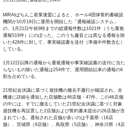
MIRAIぱちんこ産業連盟によると、ホール4団体誓約書確認
機関が10月19日に運用を開始した「通報確認システム」
の、1月21日午前9時までの総通報件数は1021件（うち重複
通報519件）にのぼった。このうち趣旨とは異なる通報を除
いた428件に対して、事実確認書を送付（準備中件数含む）
している。
1月12日以降の通報から重複通報や事実確認書の送付に当た
らないもの除いた通報は254件で、運用開始以来の通報の6
割を占めている。
21世紀会決議に基づく遊技機の撤去不履行が確認され、全
機連に詳細を通知した店舗数は46店舗・47件。この46店舗
の中には、すでに撤去していた21世紀会決議に基づく対象
遊技機を再設置した2店舗および誓約書未提出の26店舗が含
まれている。通知された店舗が多いのは千葉県（16店
舗）、茨城県（9店舗）、鳥取県（5店舗）、神奈川県（4店