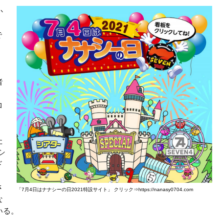
か
で
者
ロ
た
シ
ド
さ
「7月4日はナナシーの日2021特設サイト」 クリック⇒https://nanasy0704.com
な
いる。