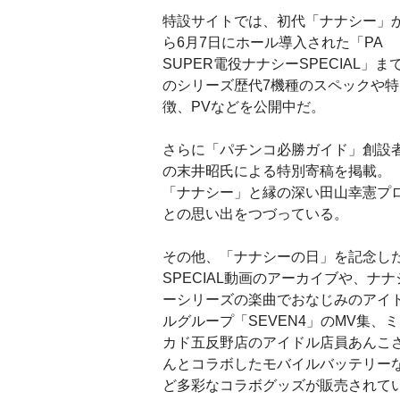
特設サイトでは、初代「ナナシー」
ら6月7日にホール導入された「PA
SUPER電役ナナシーSPECIAL」ま
のシリーズ歴代7機種のスペックや特
徴、PVなどを公開中だ。
さらに「パチンコ必勝ガイド」創設
の末井昭氏による特別寄稿を掲載。
「ナナシー」と縁の深い田山幸憲プ
との思い出をつづっている。
その他、「ナナシーの日」を記念し
SPECIAL動画のアーカイブや、ナナ
ーシリーズの楽曲でおなじみのアイ
ルグループ「SEVEN4」のMV集、ミ
カド五反野店のアイドル店員あんこ
んとコラボしたモバイルバッテリー
ど多彩なコラボグッズが販売されて