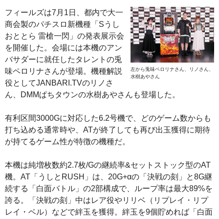
フィールズは7月1日、都内で大一
商会製のパチスロ新機種「Sうし
おととら 雷槍一閃」の発表展示会
を開催した。会場には本機のアン
バサダーに就任したタレントの兎
左から兎味ペロリナさん、リノさん、
味ペロリナさんが登場。機種解説
水樹あやさん
役としてJANBARI.TVのリノさ
ん、DMMぱちタウンの水樹あやさんも登場した。
有利区間3000Gに対応した6.2号機で、どのゲーム数からも
打ち込める通常時や、ATが終了しても再び出玉獲得に期待
が持てるゲーム性が特徴の機種だ。
本機は純増枚数約2.7枚/Gの継続率&セットストック型のAT
機。AT「うしとRUSH」は、20G+αの「決戦の刻」と8G継
続する「白面バトル」の2部構成で、ループ率は最大89%を
誇る。「決戦の刻」中はレア役やリリベ（リプレイ・リプ
レイ・ベル）などで絆玉を獲得。絆玉を9個貯めれば「白面