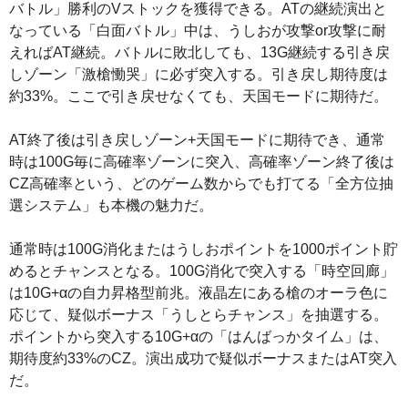
バトル」勝利のVストックを獲得できる。ATの継続演出と
なっている「白面バトル」中は、うしおが攻撃or攻撃に耐
えればAT継続。バトルに敗北しても、13G継続する引き戻
しゾーン「激槍慟哭」に必ず突入する。引き戻し期待度は
約33%。ここで引き戻せなくても、天国モードに期待だ。
AT終了後は引き戻しゾーン+天国モードに期待でき、通常
時は100G毎に高確率ゾーンに突入、高確率ゾーン終了後は
CZ高確率という、どのゲーム数からでも打てる「全方位抽
選システム」も本機の魅力だ。
通常時は100G消化またはうしおポイントを1000ポイント貯
めるとチャンスとなる。100G消化で突入する「時空回廊」
は10G+αの自力昇格型前兆。液晶左にある槍のオーラ色に
応じて、疑似ボーナス「うしとらチャンス」を抽選する。
ポイントから突入する10G+αの「はんばっかタイム」は、
期待度約33%のCZ。演出成功で疑似ボーナスまたはAT突入
だ。