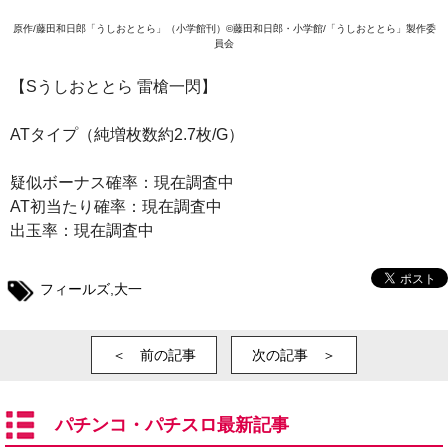
原作/藤田和日郎「うしおととら」（小学館刊）©藤田和日郎・小学館/「うしおととら」製作委
員会
【Sうしおととら 雷槍一閃】
ATタイプ（純増枚数約2.7枚/G）
疑似ボーナス確率：現在調査中
AT初当たり確率：現在調査中
出玉率：現在調査中
フィールズ
,
大一
＜ 前の記事
次の記事 ＞
パチンコ・パチスロ最新記事