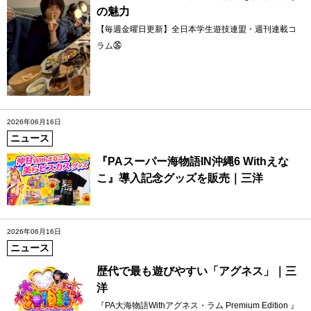
の魅力
【毎週金曜日更新】全日本学生遊技連盟・週刊連載コ
ラム㊱
2026年06月16日
ニュース
『PAスーパー海物語IN沖縄6 Withえな
こ』導入記念グッズを販売｜三洋
2026年06月16日
ニュース
歴代で最も遊びやすい「アグネス」｜三
洋
『PA大海物語Withアグネス・ラム Premium Edition 』