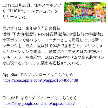
三洋は11月28日、無料スマホアプ
リ『LUCKYジャンケン占い』を
リリースした。
同アプリは、来年導入予定の最新
機種『P大海物語5』内で確変昇格演出や遊技前の待機時に
十字ボタンで遊べるミニコーナーとして用意している新コ
ンテンツを、導入に先駆けて体験できるもの。マリンちゃ
んとジャンケンで勝負し、結果に応じてその日の運勢やラ
ッキーカラーを表示す。1/319の確率でサムや金衣装マリン
が出現するプレミアム演出も搭載されている。
App Storeでのダウンロードはこちらから
https://apps.apple.com/jp/app/id1644043439
Google Playでのダウンロードはこちらから
https://play.google.com/store/apps/details?