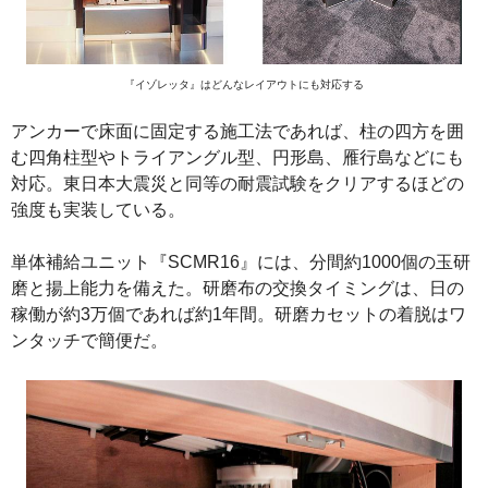
『イゾレッタ』はどんなレイアウトにも対応する
アンカーで床面に固定する施工法であれば、柱の四方を囲
む四角柱型やトライアングル型、円形島、雁行島などにも
対応。東日本大震災と同等の耐震試験をクリアするほどの
強度も実装している。
単体補給ユニット『SCMR16』には、分間約1000個の玉研
磨と揚上能力を備えた。研磨布の交換タイミングは、日の
稼働が約3万個であれば約1年間。研磨カセットの着脱はワ
ンタッチで簡便だ。