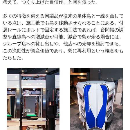
考えて、つくり上げた自信作」と胸を張った。
多くの特徴を備える同製品が従来の単体島と一線を画して
いる点は、施工後でも島を移動させられることにある。付
属レールにボルトで固定する施工法であれば、台間幅の調
整や直線島への増減台が可能。減台で島が余る場合には、
グループ店への貸し出しや、他店への売却を検討できる。
この流動性が資産価値であり、島に再利用という概念をも
たらした。