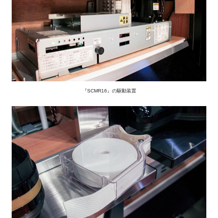
『SCMR16』の駆動装置