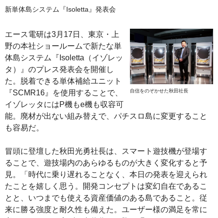
新単体島システム『Isoletta』発表会
エース電研は3月17日、東京・上
野の本社ショールームで新たな単
体島システム『Isoletta（イゾレッ
タ）』のプレス発表会を開催し
た。脱着できる単体補給ユニット
自信をのぞかせた秋田社長
『SCMR16』を使用することで、
イゾレッタにはP機もe機も収容可
能。廃材が出ない組み替えで、パチスロ島に変更すること
も容易だ。
冒頭に登壇した秋田光勇社長は、スマート遊技機が登場す
ることで、遊技場内のあらゆるものが大きく変化すると予
見。「時代に乗り遅れることなく、本日の発表を迎えられ
たことを嬉しく思う。開発コンセプトは変幻自在であるこ
とと、いつまでも使える資産価値のある島であること。従
来に勝る強度と耐久性も備えた。ユーザー様の満足を常に