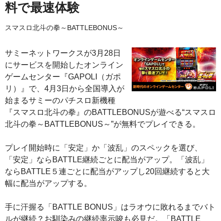
料で最速体験
スマスロ北斗の拳～BATTLEBONUS～
サミーネットワークスが3月28日
にサービスを開始したオンライン
ゲームセンター『GAPOLI（ガポ
リ）』で、4月3日から全国導入が
始まるサミーのパチスロ新機種
『スマスロ北斗の拳』のBATTLEBONUSが遊べる“スマスロ
北斗の拳～BATTLEBONUS～”が無料でプレイできる。
プレイ開始時に「安定」か「波乱」のスペックを選び、
「安定」ならBATTLE継続ごとに配当がアップ。「波乱」
ならBATTLE５連ごとに配当がアップし20回継続すると大
幅に配当がアップする。
手に汗握る「BATTLE BONUS」はラオウに敗れるまでバト
ルが継続？お馴染みの継続率示唆も必見だ。「BATTLE