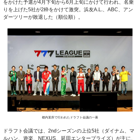
をかけた予選が4月下旬から6月上旬にかけて行われ、名乗
りを上げた5社が2枠をかけて激突。浜友A.L.、ABC、アン
ダーツリーが敗退した（順位順）。
都内某所で行われたドラフト会議の一幕
ドラフト会議では、2ndシーズンの上位5社（ダイナム、マ
ルハン、遊楽、NEXUS、延田エンタープライズ）が主に、