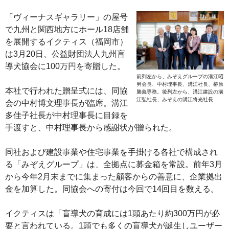
「ヴィーナスギャラリー」の屋号
で九州と関西地方にホール18店舗
を展開するイクティス（福岡市）
は3月20日、公益財団法人九州盲
導犬協会に100万円を寄贈した。
前列左から、みぞえグループの溝江昭
男会長、中村理事長、溝江社長、椿原
本社で行われた贈呈式には、同協
勝義専務。後列左から、溝江建設の溝
江弘社長、みぞえの溝江将光社長
会の中村博文理事長が臨席。溝江
多佳子社長が中村理事長に目録を
手渡すと、中村理事長から感謝状が贈られた。
同社および建設事業や住宅事業を手掛ける各社で構成され
る「みぞえグループ」は、全拠点に募金箱を常設。前年3月
から今年2月末までに集まった顧客からの善意に、企業拠出
金を加算した。同協会への寄付は今回で14回目を数える。
イクティスは「盲導犬の育成には1頭あたり約300万円が必
要と言われている。1頭でも多くの盲導犬が誕生しユーザー