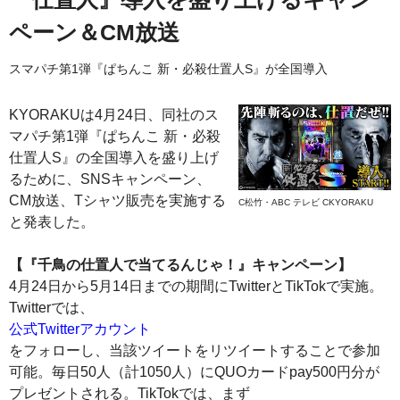
ペーン＆CM放送
スマパチ第1弾『ぱちんこ 新・必殺仕置人S』が全国導入
KYORAKUは4月24日、同社のス
マパチ第1弾『ぱちんこ 新・必殺
仕置人S』の全国導入を盛り上げ
るために、SNSキャンペーン、
CM放送、Tシャツ販売を実施する
C松竹・ABC テレビ CKYORAKU
と発表した。
【『千鳥の仕置人で当てるんじゃ！』キャンペーン】
4月24日から5月14日までの期間にTwitterとTikTokで実施。
Twitterでは、
公式Twitterアカウント
をフォローし、当該ツイートをリツイートすることで参加
可能。毎日50人（計1050人）にQUOカードpay500円分が
プレゼントされる。TikTokでは、まず