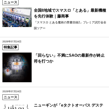
ニュース
全国8地域でスマスロ「とある」最新機種
を先行体験｜藤商事
『スマスロ とある魔術の禁書目録2』プレミア試打会全
国ツアー
2026年07月24日
特集記事
「回らない」不満にSAOの最新作が終止
符を打つか
2026年07月24日
ニュース
ニューギンが「eタクトオーパス デステ