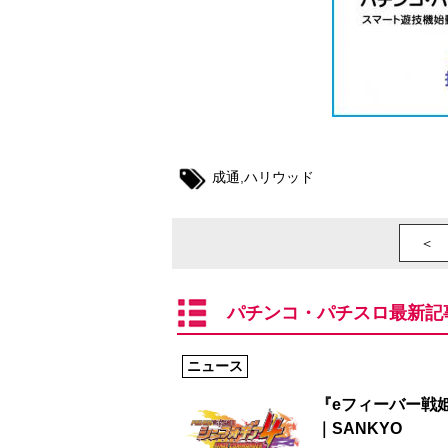
成通
,
ハリウッド
＜ 
パチンコ・パチスロ最新記
ニュース
『eフィーバー戦
｜SANKYO