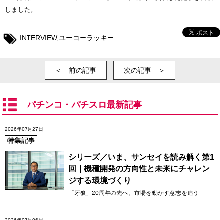
しました。
INTERVIEW
,
ユーコーラッキー
＜ 前の記事
次の記事 ＞
パチンコ・パチスロ最新記事
2026年07月27日
特集記事
シリーズ／いま、サンセイを読み解く第1
回｜機種開発の方向性と未来にチャレン
ジする環境づくり
「牙狼」20周年の先へ。市場を動かす意志を追う
2026年07月06日