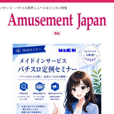
パチンコ・パチスロ業界ニュース＆ビジネス情報