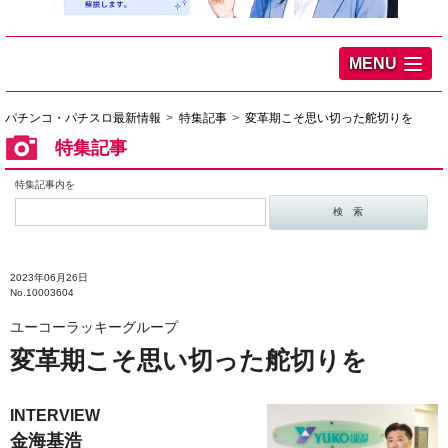
MENU
パチンコ・パチスロ最新情報
特集記事
変革期こそ思い切った舵切りを
特集記事
特集記事内を
2023年06月26日
No.10003604
ユーコーラッキーグループ
変革期こそ思い切った舵切りを
INTERVIEW
金海基浩