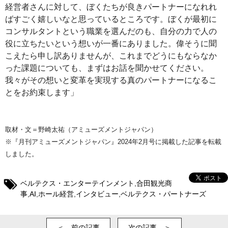
経営者さんに対して、ぼくたちが良きパートナーになれれ
ばすごく嬉しいなと思っているところです。ぼくが最初に
コンサルタントという職業を選んだのも、自分の力で人の
役に立ちたいという想いが一番にありました。偉そうに聞
こえたら申し訳ありませんが、これまでどうにもならなか
った課題についても、まずはお話を聞かせてください。
我々がその想いと変革を実現する真のパートナーになるこ
とをお約束します」
取材・文＝野崎太祐（アミューズメントジャパン）
※『月刊アミューズメントジャパン』2024年2月号に掲載した記事を転載
しました。
ベルテクス・エンターテインメント
,
合田観光商
事
,
AI
,
ホール経営
,
インタビュー
,
ベルテクス・パートナーズ
＜ 前の記事
次の記事 ＞