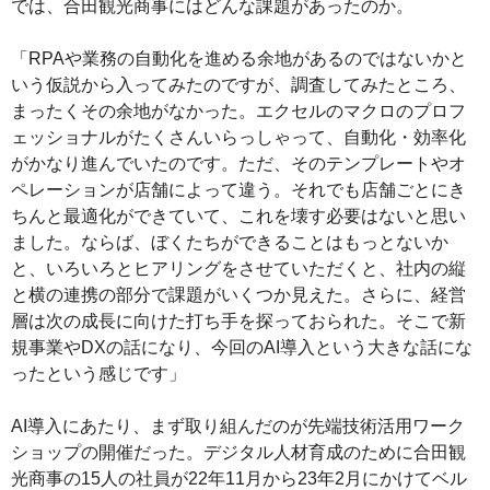
では、合田観光商事にはどんな課題があったのか。
「RPAや業務の自動化を進める余地があるのではないかと
いう仮説から入ってみたのですが、調査してみたところ、
まったくその余地がなかった。エクセルのマクロのプロフ
ェッショナルがたくさんいらっしゃって、自動化・効率化
がかなり進んでいたのです。ただ、そのテンプレートやオ
ペレーションが店舗によって違う。それでも店舗ごとにき
ちんと最適化ができていて、これを壊す必要はないと思い
ました。ならば、ぼくたちができることはもっとないか
と、いろいろとヒアリングをさせていただくと、社内の縦
と横の連携の部分で課題がいくつか見えた。さらに、経営
層は次の成長に向けた打ち手を探っておられた。そこで新
規事業やDXの話になり、今回のAI導入という大きな話にな
ったという感じです」
AI導入にあたり、まず取り組んだのが先端技術活用ワーク
ショップの開催だった。デジタル人材育成のために合田観
光商事の15人の社員が22年11月から23年2月にかけてベル