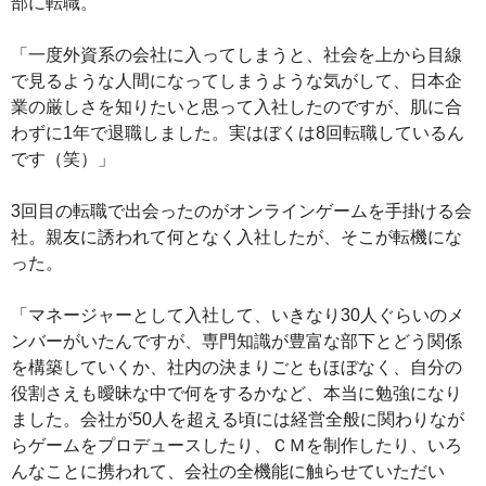
部に転職。
「一度外資系の会社に入ってしまうと、社会を上から目線
で見るような人間になってしまうような気がして、日本企
業の厳しさを知りたいと思って入社したのですが、肌に合
わずに1年で退職しました。実はぼくは8回転職しているん
です（笑）」
3回目の転職で出会ったのがオンラインゲームを手掛ける会
社。親友に誘われて何となく入社したが、そこが転機にな
った。
「マネージャーとして入社して、いきなり30人ぐらいのメ
ンバーがいたんですが、専門知識が豊富な部下とどう関係
を構築していくか、社内の決まりごともほぼなく、自分の
役割さえも曖昧な中で何をするかなど、本当に勉強になり
ました。会社が50人を超える頃には経営全般に関わりなが
らゲームをプロデュースしたり、ＣＭを制作したり、いろ
んなことに携われて、会社の全機能に触らせていただい