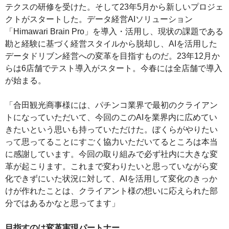
テクスの研修を受けた。そして23年5月から新しいプロジェ
クトがスタートした。データ経営AIソリューション
「Himawari Brain Pro」を導入・活用し、現状の課題である
勘と経験に基づく経営スタイルから脱却し、AIを活用した
データドリブン経営への変革を目指すものだ。23年12月か
らは6店舗でテスト導入がスタート。今春には全店舗で導入
が始まる。
「合田観光商事様には、パチンコ業界で最初のクライアン
トになっていただいて、今回のこのAIを業界内に広めてい
きたいという思いも持っていただけた。ぼくらがやりたい
って思ってることにすごく協力いただいてるところは本当
に感謝しています。今回の取り組みで必ず社内に大きな変
革が起こります。これまで変わりたいと思っていながら変
化できずにいた状況に対して、AIを活用して変化のきっか
けが作れたことは、クライアント様の想いに応えられた部
分ではあるかなと思ってます」
目指すのは変革実現パートナー