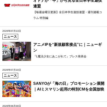
オトナが「中」から見る全日本学生遊技
連盟
【毎週金曜日更新】全日本学生遊技連盟・週刊連載コ
ラム 特別編
2026年07月13日
ニュース
アニメIPを“新規顧客接点”に｜ニューギ
ン
『L魔法少女にあこがれて』プレス発表会
2026年07月10日
ニュース
SANYOが「海の日」プロモーション展開
｜AIミスマリン起用の特別CMを全国放映
2026年06月30日