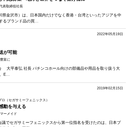
也 代表取締役社長
石川県金沢市）は、日本国内だけでなく香港・台湾といったアジアを中
開するブランド品の買…
2022年05月19日
送が可能
豊富に
大平商会 大平泰弘 社長 パチンコホール向けの部備品や用品を取り扱う大
、E…
2019年02月15日
侑未プロ（セガサミーフェニックス）
感動を与える
マーメイド
会議でセガサミーフェニックスから第一位指名を受けたのは、日本プ