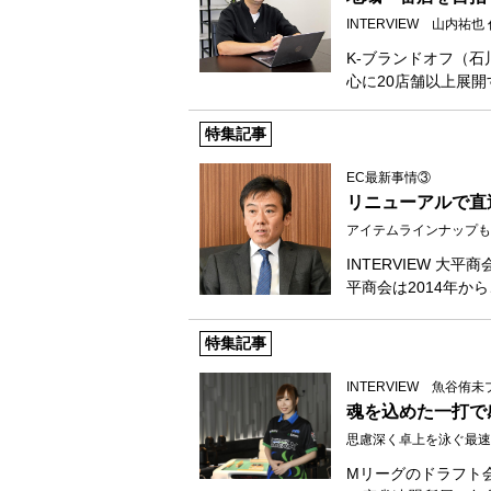
INTERVIEW 山内祐
K‐ブランドオフ（
心に20店舗以上展
特集記事
EC最新事情③
リニューアルで直
アイテムラインナップも
INTERVIEW 
平商会は2014年から
特集記事
INTERVIEW 魚谷
魂を込めた一打で
思慮深く卓上を泳ぐ最速
Mリーグのドラフト