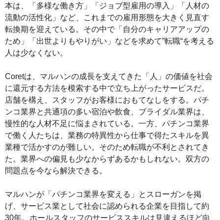
本は、「多様な働き方」「ジョブ型雇用の導入」「人材の
流動の活性化」など、これまでの雇用形態を大きく見直す
転換期を迎えている。その中で「自分のキャリアアップの
ため」「出世よりもやりがい」などを求めて”転職“を考える
人は少なくない。
Coretは、マルハンの成長を支えてきた「人」の価値を社会
に還元する方法を模索する中で立ち上がったサービスだ。
店舗を構え、スタッフがお客様におもてなしをする。パチ
ンコ業界と共通項の多い宿泊や飲食、ブライダル業界は、
慢性的な人材不足に悩まされている。一方、パチンコ業界
で働く人たちは、業務の特異性から仕事で得たスキルを異
業種で活かすのが難しい。そのため転職が不利とされてき
た。業界への偏見も少なからずあるかもしれない。双方の
問題点を今なら解決できる。
マルハンが「パチンコ業界を変える」とスローガンを掲
げ、サービス業として社会に認められる企業を目指して約
30年。ホールスタッフのサービススキルは見違えるほど向