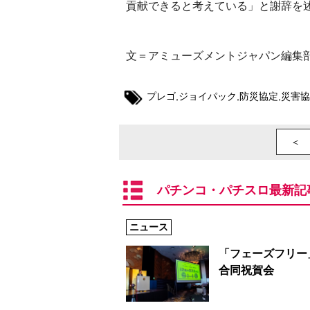
貢献できると考えている」と謝辞を
文＝アミューズメントジャパン編集
プレゴ
,
ジョイパック
,
防災協定
,
災害協
＜ 
パチンコ・パチスロ最新記
ニュース
「フェーズフリー
合同祝賀会