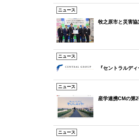
ニュース
牧之原市と災害協
ニュース
『セントラルディ
ニュース
産学連携CMの第
ニュース