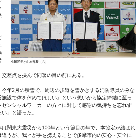
締
ャ
長
ど
に
無
営
小川署長と山本部長（右）
、交差点を挟んで同署の目の前にある。
「今年2月の積雪で、周辺の歩道を雪かきする消防隊員のみな
浴施設で体を休めてほしい』という想いから協定締結に至っ
ッセンシャルワーカーの方々に対して感謝の気持ちを忘れず
たい」と語った。
は関東大震災から100年という節目の年で、本協定が結ばれ
は違うが、我々が手を携えることで多摩市内の安心・安全に