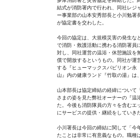
多摩消防署と災害協定を締結した。
結式が消防署内で行われ、同社レジ
ー事業部の山本安秀部長と小川勉署
が協定書を交わした。
今回の協定は、大規模災害の発生な
で消防・救護活動に携わる消防署員
対し、同社運営の温浴・休憩施設を
償で開放するというもの。同社が運
する『ヒューマックスパビリオン永
山』内の健康ランド『竹取の湯』は
山本部長は協定締結の経緯について
さまの姿を見た弊社オーナーの『温
た。今後も消防隊員の方々を含むエ
にサービスの提供・継続をしていき
小川署長は今回の締結に関して「今年
たことは非常に有意義なもの。職種