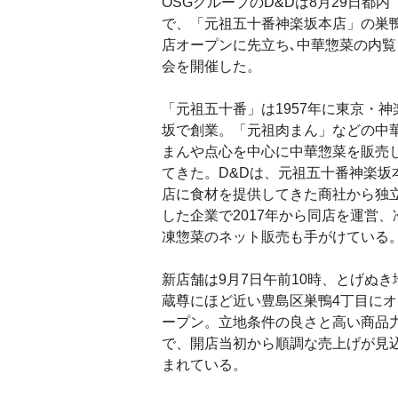
OSGグループのD&Dは8月29日都内
で、「元祖五十番神楽坂本店」の巣
店オープンに先立ち､中華惣菜の内覧
会を開催した。
「元祖五十番」は1957年に東京・神
坂で創業。「元祖肉まん」などの中
まんや点心を中心に中華惣菜を販売
てきた。D&Dは、元祖五十番神楽坂
店に食材を提供してきた商社から独
した企業で2017年から同店を運営、
凍惣菜のネット販売も手がけている
新店舗は9月7日午前10時、とげぬき
蔵尊にほど近い豊島区巣鴨4丁目にオ
ープン。立地条件の良さと高い商品
で、開店当初から順調な売上げが見
まれている。