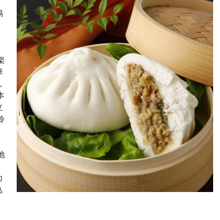
鴨
楽
華
し
本
立
冷
。
地
力
込