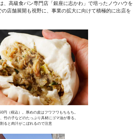
ンは、高級食パン専門店「銀座に志かわ」で培ったノウハウを
での店舗展開も視野に、事業の拡大に向けて積極的に出店を
50円（税込）。厚めの皮はフワフワもちもち。
、竹の子などのたっぷり具材にゴマ油が香る。
割ると肉汁がこぼれるので注意