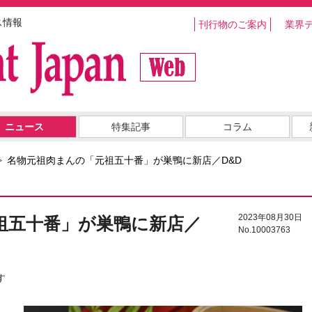
ス情報
刊行物のご案内
業界
ニュース
特集記事
コラム
名物元祖肉まんの「元祖五十番」が巣鴨に新店／D&D
2023年08月30日
祖五十番」が巣鴨に新店／
No.10003763
す