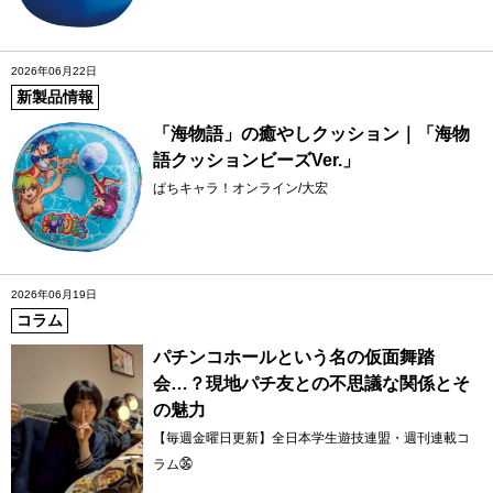
2026年06月22日
新製品情報
「海物語」の癒やしクッション｜「海物
語クッションビーズVer.」
ぱちキャラ！オンライン/大宏
2026年06月19日
コラム
パチンコホールという名の仮面舞踏
会…？現地パチ友との不思議な関係とそ
の魅力
【毎週金曜日更新】全日本学生遊技連盟・週刊連載コ
ラム㊱