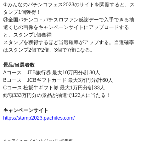
②みんなのパチンコフェス2023のサイトを閲覧すると、ス
タンプ1個獲得！
③全国パチンコ・パチスロファン感謝デーで入手できる抽
選くじの画像をキャンペーンサイトにアップロードする
と、スタンプ1個獲得!
スタンプを獲得するほど当選確率がアップする。当選確率
はスタンプ2個で2倍、3個で7倍になる。
景品/当選者数
Aコース JTB旅行券 最大10万円分/計30人
Bコース JCBギフトカード 最大3万円分/計60人
Cコース 松坂牛ギフト券 最大1万円分/計33人
総額333万円分の景品が抽選で123人に当たる！
キャンペーンサイト
https://stamp2023.pachifes.com/
文＝アミューズメントジャパン編集部