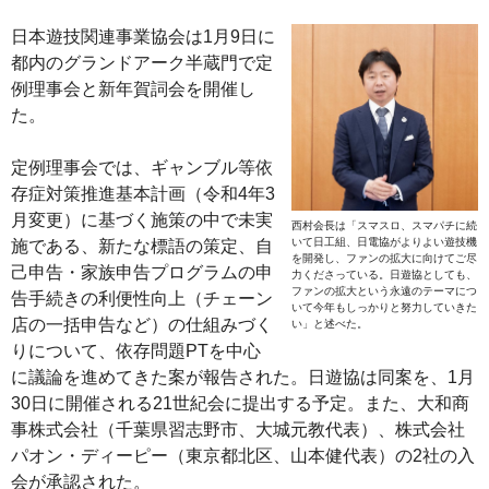
日本遊技関連事業協会は1月9日に
都内のグランドアーク半蔵門で定
例理事会と新年賀詞会を開催し
た。
定例理事会では、ギャンブル等依
存症対策推進基本計画（令和4年3
月変更）に基づく施策の中で未実
西村会長は「スマスロ、スマパチに続
いて日工組、日電協がよりよい遊技機
施である、新たな標語の策定、自
を開発し、ファンの拡大に向けてご尽
己申告・家族申告プログラムの申
力くださっている。日遊協としても、
ファンの拡大という永遠のテーマにつ
告手続きの利便性向上（チェーン
いて今年もしっかりと努力していきた
店の一括申告など）の仕組みづく
い」と述べた。
りについて、依存問題PTを中心
に議論を進めてきた案が報告された。日遊協は同案を、1月
30日に開催される21世紀会に提出する予定。また、大和商
事株式会社（千葉県習志野市、大城元教代表）、株式会社
パオン・ディーピー（東京都北区、山本健代表）の2社の入
会が承認された。