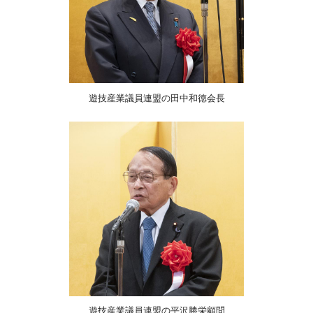
遊技産業議員連盟の田中和徳会長
遊技産業議員連盟の平沢勝栄顧問