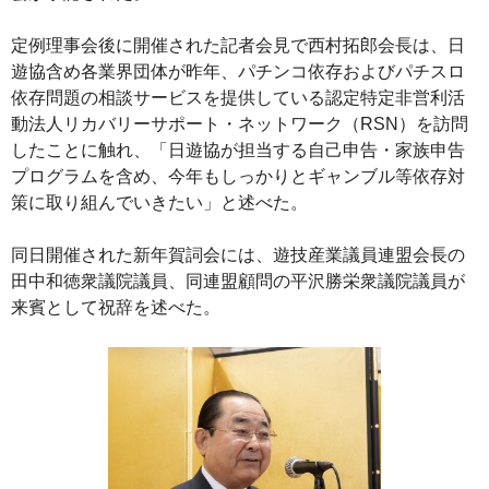
定例理事会後に開催された記者会見で西村拓郎会長は、日
遊協含め各業界団体が昨年、パチンコ依存およびパチスロ
依存問題の相談サービスを提供している認定特定非営利活
動法人リカバリーサポート・ネットワーク（RSN）を訪問
したことに触れ、「日遊協が担当する自己申告・家族申告
プログラムを含め、今年もしっかりとギャンブル等依存対
策に取り組んでいきたい」と述べた。
同日開催された新年賀詞会には、遊技産業議員連盟会長の
田中和徳衆議院議員、同連盟顧問の平沢勝栄衆議院議員が
来賓として祝辞を述べた。