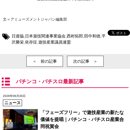
文＝アミューズメントジャパン編集部
日遊協
,
日本遊技関連事業協会
,
西村拓郎
,
田中和徳
,
平
沢勝栄
,
依存症
,
遊技産業議員連盟
＜ 前の記事
次の記事 ＞
パチンコ・パチスロ最新記事
2026年06月30日
ニュース
「フェーズフリー」で遊技産業の新たな
価値を提唱｜パチンコ・パチスロ産業合
同祝賀会