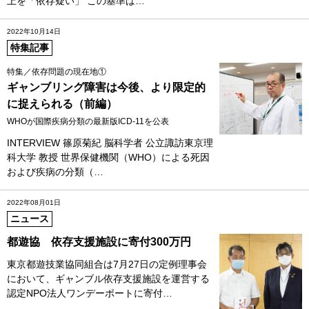
上を「依存疑い」 この基準は…
2022年10月14日
特集記事
特集／依存問題の現在地①
ギャンブリング障害は今後、より限定的
に捉えられる（前編）
WHOが国際疾病分類の最新版ICD‐11を公表
INTERVIEW 篠原菊紀 脳科学者 公立諏訪東京理
科大学 教授 世界保健機関（WHO）による死因
および疾病の分類（…
2022年08月01日
ニュース
都遊協 依存支援施設に寄付300万円
東京都遊技業協同組合は7月27日の定例理事会
において、ギャンブル依存支援施設を運営する
認定NPO法人ワンデーポートに寄付…