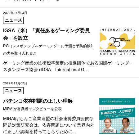
2023年07月04日
ニュース
IGSA（米）「責任あるゲーミング委員
会」を設立
RG（レスポンシブルゲーミング）に予測と予防的検知
の力を取り入れるこ
ゲーミング産業の技術標準策定の推進団体である国際ゲーミング・
スタンダーズ協会 (IGSA、International G…
2022年11月07日
ニュース
パチンコ依存問題の正しい理解
MIRAIが有識者インタビューを公表
MIRAIぱちんこ産業連盟の社会連携委員会依存
問題対策研究会は、依存問題について業界内外
に正しい認識を持ってもらうために…