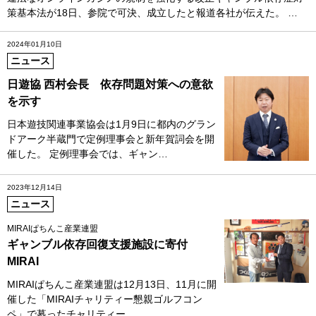
策基本法が18日、参院で可決、成立したと報道各社が伝えた。 …
2024年01月10日
ニュース
日遊協 西村会長 依存問題対策への意欲
を示す
日本遊技関連事業協会は1月9日に都内のグラン
ドアーク半蔵門で定例理事会と新年賀詞会を開
催した。 定例理事会では、ギャン…
2023年12月14日
ニュース
MIRAIぱちんこ産業連盟
ギャンブル依存回復支援施設に寄付
MIRAI
MIRAIぱちんこ産業連盟は12月13日、11月に開
催した「MIRAIチャリティー懇親ゴルフコン
ペ」で募ったチャリティー…