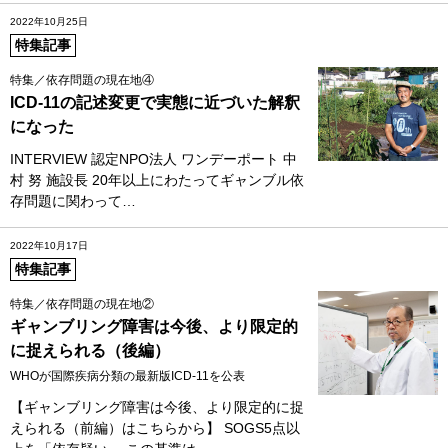
2022年10月25日
特集記事
特集／依存問題の現在地④
ICD-11の記述変更で実態に近づいた解釈
になった
INTERVIEW 認定NPO法人 ワンデーポート 中
村 努 施設長 20年以上にわたってギャンブル依
存問題に関わって…
2022年10月17日
特集記事
特集／依存問題の現在地②
ギャンブリング障害は今後、より限定的
に捉えられる（後編）
WHOが国際疾病分類の最新版ICD‐11を公表
【ギャンブリング障害は今後、より限定的に捉
えられる（前編）はこちらから】 SOGS5点以