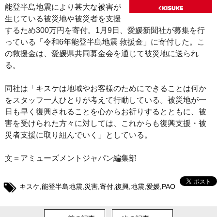
能登半島地震により甚大な被害が
生じている被災地や被災者を支援
するため300万円を寄付。1月9日、愛媛新聞社が募集を行
っている「令和6年能登半島地震 救援金」に寄付した。こ
の救援金は、愛媛県共同募金会を通じて被災地に送られ
る。
同社は「キスケは地域やお客様のためにできることは何か
をスタッフ一人ひとりが考えて行動している。被災地が一
日も早く復興されることを心からお祈りするとともに、被
害を受けられた方々に対しては、これからも復興支援・被
災者支援に取り組んでいく」としている。
文＝アミューズメントジャパン編集部
キスケ
,
能登半島地震
,
災害
,
寄付
,
復興
,
地震
,
愛媛
,
PAO