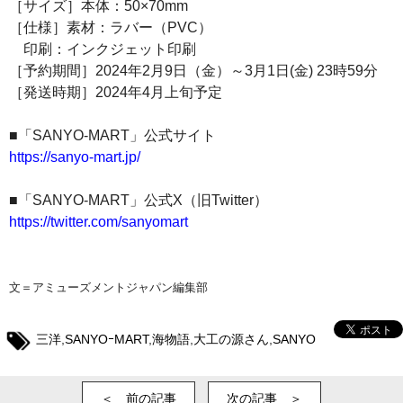
［サイズ］本体：50×70mm
［仕様］素材：ラバー（PVC）
印刷：インクジェット印刷
［予約期間］2024年2月9日（金）～3月1日(金) 23時59分
［発送時期］2024年4月上旬予定
■「SANYO-MART」公式サイト
https://sanyo-mart.jp/
■「SANYO-MART」公式X（旧Twitter）
https://twitter.com/sanyomart
文＝アミューズメントジャパン編集部
三洋
,
SANYOｰMART
,
海物語
,
大工の源さん
,
SANYO
＜ 前の記事
次の記事 ＞