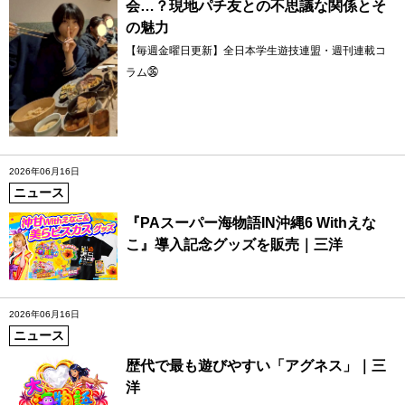
会…？現地パチ友との不思議な関係とそ
の魅力
【毎週金曜日更新】全日本学生遊技連盟・週刊連載コ
ラム㊱
2026年06月16日
ニュース
『PAスーパー海物語IN沖縄6 Withえな
こ』導入記念グッズを販売｜三洋
2026年06月16日
ニュース
歴代で最も遊びやすい「アグネス」｜三
洋