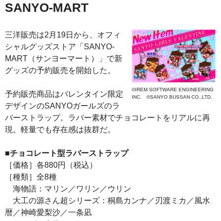
SANYO-MART
三洋販売は2月19日から、オフィ
シャルグッズストア「SANYO-
MART（サンヨーマート）」で新
グッズの予約販売を開始した。
©IREM SOFTWARE ENGINEERING
予約販売商品はバレンタイン限定
INC. ©SANYO BUSSAN CO.,LTD.
デザインのSANYOガールズのラ
バーストラップ。ラバー素材でチョコレートをリアルに再
現。軽量でも存在感は抜群だ。
■チョコレート型ラバーストラップ
［価格］各880円（税込）
［種類］全8種
海物語：マリン／ワリン／ウリン
大工の源さん超シリーズ：桐島カンナ／刃渡ミカ／風水
暦／神崎愛梨沙／一条凪