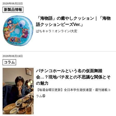
2026年06月22日
新製品情報
「海物語」の癒やしクッション｜「海物
語クッションビーズVer.」
ぱちキャラ！オンライン/大宏
2026年06月19日
コラム
パチンコホールという名の仮面舞踏
会…？現地パチ友との不思議な関係とそ
の魅力
【毎週金曜日更新】全日本学生遊技連盟・週刊連載コ
ラム㊱