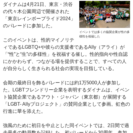
ダイナムは4月21日、東京・渋谷
の代々木公園周辺で開催された
「東京レインボープライド2024」
のパレードに参加した。
イベントでは多くの協賛企業が性の多
様性を祝福した
このイベントは、性的マイノリテ
ィであるLGBTQ+や彼らの支援者であるAlly（アライ）が
「“性”と“生”の多様性」を祝福する催し。性的指向や性自認
にかかわらず、つながる場を提供することで、すべての人
が自分らしく生きられる社会の実現を目指している。
会期の最終日を飾るパレードには約1万5000人が参加し
た。LGBTフレンドリー企業を表明するダイナムは、イベン
ト協賛企業であるアウト・ジャパン（東京都）が展開する
「LGBT- Allyプロジェクト」の賛同企業として参画。虹色の
行進に華を添えた。
強風のために初日を中止とした同イベントでは、2日間で過
去最多の動員数を記録した。初パレードから30周年。参加